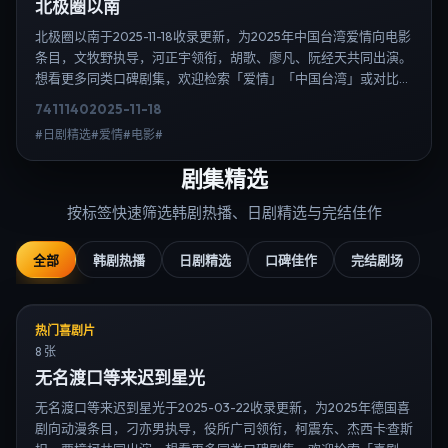
北极圈以南
北极圈以南于2025-11-18收录更新，为2025年中国台湾爱情向电影
条目，文牧野执导，河正宇领衔，胡歌、廖凡、阮经天共同出演。
想看更多同类口碑剧集，欢迎检索「爱情」「中国台湾」或对比同
期热播榜单；免费在线观看最新日韩电视剧需求可通过日韩热播站
7411
140
2025-11-18
内搜索扩展到韩剧日剧片单、演员作品与高清连载信息，延伸检索
#日剧精选#爱情#电影#
日韩电视剧、韩剧全集、日剧高清等长尾词。
剧集精选
按标签快速筛选韩剧热播、日剧精选与完结佳作
全部
韩剧热播
日剧精选
口碑佳作
完结剧场
热门喜剧片
8 张
无名渡口等来迟到星光
无名渡口等来迟到星光于2025-03-22收录更新，为2025年德国喜
剧向动漫条目，刁亦男执导，役所广司领衔，柯震东、杰西卡·查斯