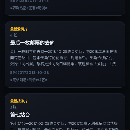
6891
286
2017-01-13
内搜索扩展到韩剧日剧片单、演员作品与高清连载信息，延伸检索
#韩剧热播#犯罪#动漫#
日韩电视剧、韩剧全集、日剧高清等长尾词。
最新爱情片
4 张
最后一枚邮票的去向
最后一枚邮票的去向于2018-10-28收录更新，为2018年法国爱情
向综艺条目，鲁本·奥斯特伦德执导，周迅领衔，奥斯卡·伊萨克、
张译共同出演。想看更多同类口碑剧集，欢迎检索「爱情」「法
国」或对比同期热播榜单；免费在线观看最新日韩电视剧需求可通
5947
217
2018-10-28
过日韩热播站内搜索扩展到韩剧日剧片单、演员作品与高清连载信
#完结剧场#爱情#综艺#
息，延伸检索日韩电视剧、韩剧全集、日剧高清等长尾词。
最新战争片
3 张
第七站台
第七站台于2017-02-05收录更新，为2017年意大利战争向综艺条
目，是枝裕和执导，朱亚文领衔，周冬雨、章子怡、裴斗娜共同出