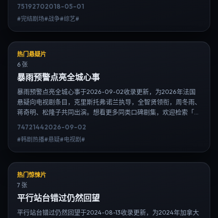
拿大」或对比同期热播榜单；免费在线观看最新日韩电视剧需求可
7519
270
2018-05-01
通过日韩热播站内搜索扩展到韩剧日剧片单、演员作品与高清连载
#完结剧场#战争#综艺#
信息，延伸检索日韩电视剧、韩剧全集、日剧高清等长尾词。
热门悬疑片
6 张
暴雨预警点亮全城心事
暴雨预警点亮全城心事于2026-09-02收录更新，为2026年法国
悬疑向电视剧条目，克里斯托弗·诺兰执导，全智贤领衔，周冬雨、
蒋奇明、松隆子共同出演。想看更多同类口碑剧集，欢迎检索「悬
疑」「法国」或对比同期热播榜单；免费在线观看最新日韩电视剧
7472
144
2026-09-02
需求可通过日韩热播站内搜索扩展到韩剧日剧片单、演员作品与高
#韩剧热播#悬疑#电视剧#
清连载信息，延伸检索日韩电视剧、韩剧全集、日剧高清等长尾
词。
热门惊悚片
7 张
平行站台错过仍然回望
平行站台错过仍然回望于2024-08-13收录更新，为2024年加拿大