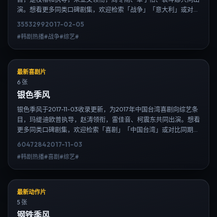
演。想看更多同类口碑剧集，欢迎检索「战争」「意大利」或对比
同期热播榜单；免费在线观看最新日韩电视剧需求可通过日韩热播
3553
299
2017-02-05
站内搜索扩展到韩剧日剧片单、演员作品与高清连载信息，延伸检
#韩剧热播#战争#综艺#
索日韩电视剧、韩剧全集、日剧高清等长尾词。
最新喜剧片
6 张
银色季风
银色季风于2017-11-03收录更新，为2017年中国台湾喜剧向综艺条
目，玛缇·迪欧普执导，赵涛领衔，雷佳音、柯震东共同出演。想看
更多同类口碑剧集，欢迎检索「喜剧」「中国台湾」或对比同期热
播榜单；免费在线观看最新日韩电视剧需求可通过日韩热播站内搜
6047
284
2017-11-03
索扩展到韩剧日剧片单、演员作品与高清连载信息，延伸检索日韩
#韩剧热播#喜剧#综艺#
电视剧、韩剧全集、日剧高清等长尾词。
最新动作片
5 张
钢铁季风