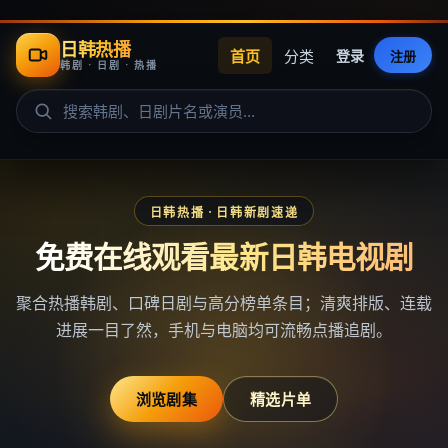
日韩热播
首页
分类
登录
注册
韩剧 · 日剧 · 热播
日韩热播
· 日韩新剧速递
免费在线观看最新日韩电视剧
聚合热播韩剧、口碑日剧与高分榜单条目；清爽排版、连载
进展一目了然，手机与电脑均可流畅点播追剧。
浏览剧集
精选片单