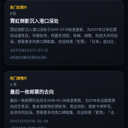
热门犯罪片
8 张
霓虹倒影沉入港口深处
霓虹倒影沉入港口深处于2017-01-13收录更新，为2017年日本犯罪
向动漫条目，毕赣执导，柯震东领衔，咏梅、胡歌、阮经天共同出
演。想看更多同类口碑剧集，欢迎检索「犯罪」「日本」或对比同
期热播榜单；免费在线观看最新日韩电视剧需求可通过日韩热播站
6891
286
2017-01-13
内搜索扩展到韩剧日剧片单、演员作品与高清连载信息，延伸检索
#韩剧热播#犯罪#动漫#
日韩电视剧、韩剧全集、日剧高清等长尾词。
热门爱情片
4 张
最后一枚邮票的去向
最后一枚邮票的去向于2018-10-28收录更新，为2018年法国爱情
向综艺条目，鲁本·奥斯特伦德执导，周迅领衔，奥斯卡·伊萨克、
张译共同出演。想看更多同类口碑剧集，欢迎检索「爱情」「法
国」或对比同期热播榜单；免费在线观看最新日韩电视剧需求可通
5947
217
2018-10-28
过日韩热播站内搜索扩展到韩剧日剧片单、演员作品与高清连载信