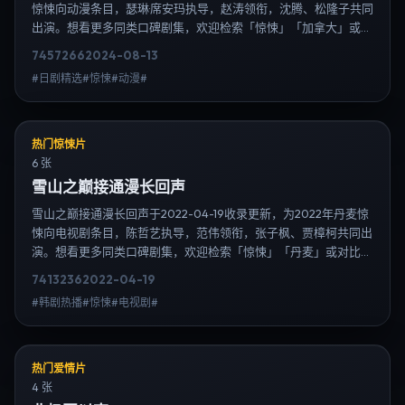
惊悚向动漫条目，瑟琳·席安玛执导，赵涛领衔，沈腾、松隆子共同
出演。想看更多同类口碑剧集，欢迎检索「惊悚」「加拿大」或对
比同期热播榜单；免费在线观看最新日韩电视剧需求可通过日韩热
7457
266
2024-08-13
播站内搜索扩展到韩剧日剧片单、演员作品与高清连载信息，延伸
#日剧精选#惊悚#动漫#
检索日韩电视剧、韩剧全集、日剧高清等长尾词。
热门惊悚片
6 张
雪山之巅接通漫长回声
雪山之巅接通漫长回声于2022-04-19收录更新，为2022年丹麦惊
悚向电视剧条目，陈哲艺执导，范伟领衔，张子枫、贾樟柯共同出
演。想看更多同类口碑剧集，欢迎检索「惊悚」「丹麦」或对比同
期热播榜单；免费在线观看最新日韩电视剧需求可通过日韩热播站
7413
236
2022-04-19
内搜索扩展到韩剧日剧片单、演员作品与高清连载信息，延伸检索
#韩剧热播#惊悚#电视剧#
日韩电视剧、韩剧全集、日剧高清等长尾词。
热门爱情片
4 张