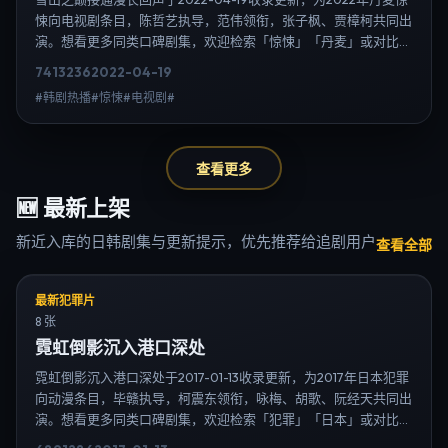
悚向电视剧条目，陈哲艺执导，范伟领衔，张子枫、贾樟柯共同出
演。想看更多同类口碑剧集，欢迎检索「惊悚」「丹麦」或对比同
期热播榜单；免费在线观看最新日韩电视剧需求可通过日韩热播站
7413
236
2022-04-19
内搜索扩展到韩剧日剧片单、演员作品与高清连载信息，延伸检索
#韩剧热播#惊悚#电视剧#
日韩电视剧、韩剧全集、日剧高清等长尾词。
查看更多
🆕
最新上架
新近入库的日韩剧集与更新提示，优先推荐给追剧用户
查看全部
最新犯罪片
8 张
霓虹倒影沉入港口深处
霓虹倒影沉入港口深处于2017-01-13收录更新，为2017年日本犯罪
向动漫条目，毕赣执导，柯震东领衔，咏梅、胡歌、阮经天共同出
演。想看更多同类口碑剧集，欢迎检索「犯罪」「日本」或对比同
期热播榜单；免费在线观看最新日韩电视剧需求可通过日韩热播站