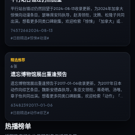
平行站台错过仍然回望于2024-08-13收录更新，为2024年加拿大
惊悚向动漫条目，瑟琳·席安玛执导，赵涛领衔，沈腾、松隆子共同
出演。想看更多同类口碑剧集，欢迎检索「惊悚」「加拿大」或对
比同期热播榜单；免费在线观看最新日韩电视剧需求可通过日韩热
7457
266
2024-08-13
播站内搜索扩展到韩剧日剧片单、演员作品与高清连载信息，延伸
#日剧精选#惊悚#动漫#
检索日韩电视剧、韩剧全集、日剧高清等长尾词。
精选推荐
6 张
遗忘博物馆展出重逢预告
遗忘博物馆展出重逢预告于2017-01-06收录更新，为2017年日本
动作向综艺条目，魏斯·安德森执导，朱亚文领衔，蒋奇明、汤唯、
章子怡共同出演。想看更多同类口碑剧集，欢迎检索「动作」「日
本」或对比同期热播榜单；免费在线观看最新日韩电视剧需求可通
6348
239
2017-01-06
过日韩热播站内搜索扩展到韩剧日剧片单、演员作品与高清连载信
#日剧精选#动作#综艺#
息，延伸检索日韩电视剧、韩剧全集、日剧高清等长尾词。
热播榜单