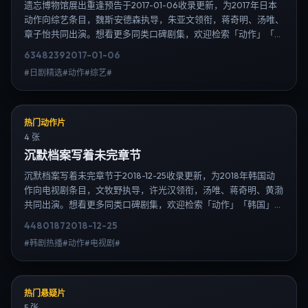
遗忘博物馆展出重逢预告于2017-01-06收录更新，为2017年日本
动作向综艺条目，魏斯·安德森执导，朱亚文领衔，蒋奇明、汤唯、
章子怡共同出演。想看更多同类口碑剧集，欢迎检索「动作」「日
本」或对比同期热播榜单；免费在线观看最新日韩电视剧需求可通
6348
239
2017-01-06
过日韩热播站内搜索扩展到韩剧日剧片单、演员作品与高清连载信
#日剧精选#动作#综艺#
息，延伸检索日韩电视剧、韩剧全集、日剧高清等长尾词。
热门动作片
4 张
沉默档案写着未完章节
沉默档案写着未完章节于2018-12-25收录更新，为2018年韩国动
作向电视剧条目，文牧野执导，许光汉领衔，汤唯、蒋奇明、黄渤
共同出演。想看更多同类口碑剧集，欢迎检索「动作」「韩国」或
对比同期热播榜单；免费在线观看最新日韩电视剧需求可通过日韩
4480
187
2018-12-25
热播站内搜索扩展到韩剧日剧片单、演员作品与高清连载信息，延
#韩剧热播#动作#电视剧#
伸检索日韩电视剧、韩剧全集、日剧高清等长尾词。
热门悬疑片
5 张