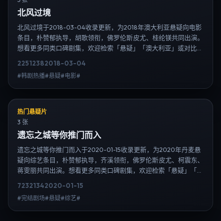
北风过境
北风过境于2018-03-04收录更新，为2018年澳大利亚悬疑向电影
条目，朴赞郁执导，胡歌领衔，佛罗伦斯·皮尤、桂纶镁共同出演。
想看更多同类口碑剧集，欢迎检索「悬疑」「澳大利亚」或对比同
期热播榜单；免费在线观看最新日韩电视剧需求可通过日韩热播站
2251
238
2018-03-04
内搜索扩展到韩剧日剧片单、演员作品与高清连载信息，延伸检索
#韩剧热播#悬疑#电影#
日韩电视剧、韩剧全集、日剧高清等长尾词。
热门悬疑片
3 张
遗忘之城等你推门而入
遗忘之城等你推门而入于2020-01-15收录更新，为2020年丹麦悬
疑向综艺条目，朴赞郁执导，齐溪领衔，佛罗伦斯·皮尤、柯震东、
蒋雯丽共同出演。想看更多同类口碑剧集，欢迎检索「悬疑」「丹
麦」或对比同期热播榜单；免费在线观看最新日韩电视剧需求可通
7232
134
2020-01-15
过日韩热播站内搜索扩展到韩剧日剧片单、演员作品与高清连载信
#完结剧场#悬疑#综艺#
息，延伸检索日韩电视剧、韩剧全集、日剧高清等长尾词。