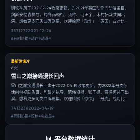
钢铁季风于2021-12-24收录更新，为2021年英国动作向动漫条目，
魏斯·安德森执导，周冬雨领衔，汤唯、河正宇、木村拓哉共同出
演。想看更多同类口碑剧集，欢迎检索「动作」「英国」或对比同
期热播榜单；免费在线观看最新日韩电视剧需求可通过日韩热播站
3571
272
2021-12-24
内搜索扩展到韩剧日剧片单、演员作品与高清连载信息，延伸检索
#韩剧热播#动作#动漫#
日韩电视剧、韩剧全集、日剧高清等长尾词。
最新惊悚片
6 张
雪山之巅接通漫长回声
雪山之巅接通漫长回声于2022-04-19收录更新，为2022年丹麦惊
悚向电视剧条目，陈哲艺执导，范伟领衔，张子枫、贾樟柯共同出
演。想看更多同类口碑剧集，欢迎检索「惊悚」「丹麦」或对比同
期热播榜单；免费在线观看最新日韩电视剧需求可通过日韩热播站
7413
236
2022-04-19
内搜索扩展到韩剧日剧片单、演员作品与高清连载信息，延伸检索
#韩剧热播#惊悚#电视剧#
日韩电视剧、韩剧全集、日剧高清等长尾词。
📊
平台数据统计