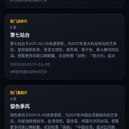
#完结剧场#爱情#综艺#
息，延伸检索日韩电视剧、韩剧全集、日剧高清等长尾词。
热门战争片
3 张
第七站台
第七站台于2017-02-05收录更新，为2017年意大利战争向综艺条
目，是枝裕和执导，朱亚文领衔，周冬雨、章子怡、裴斗娜共同出
演。想看更多同类口碑剧集，欢迎检索「战争」「意大利」或对比
同期热播榜单；免费在线观看最新日韩电视剧需求可通过日韩热播
3553
299
2017-02-05
站内搜索扩展到韩剧日剧片单、演员作品与高清连载信息，延伸检
#韩剧热播#战争#综艺#
索日韩电视剧、韩剧全集、日剧高清等长尾词。
热门喜剧片
6 张
银色季风
银色季风于2017-11-03收录更新，为2017年中国台湾喜剧向综艺条
目，玛缇·迪欧普执导，赵涛领衔，雷佳音、柯震东共同出演。想看
更多同类口碑剧集，欢迎检索「喜剧」「中国台湾」或对比同期热