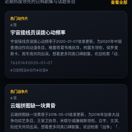
近期热度领先的日韩剧集与话题条目
查看全部
热门动作片
6 张
宇宙接线员误拨心动频率
宇宙接线员误拨心动频率于2020-01-07收录更新，为2020年中国
香港动作向动漫条目，格蕾塔·葛韦格执导，柯震东领衔，保罗·麦
斯卡、周冬雨共同出演。想看更多同类口碑剧集，欢迎检索「动
作」「中国香港」或对比同期热播榜单；免费在线观看最新日韩电
7620
149
2020-01-07
视剧需求可通过日韩热播站内搜索扩展到韩剧日剧片单、演员作品
#日剧精选#动作#动漫#
与高清连载信息，延伸检索日韩电视剧、韩剧全集、日剧高清等长
尾词。
热门战争片
6 张
云端拼图缺一块黄昏
云端拼图缺一块黄昏于2018-05-01收录更新，为2018年加拿大战
争向综艺条目，王家卫执导，米歇尔·威廉姆斯领衔，白宇、文淇、
阮经天共同出演。想看更多同类口碑剧集，欢迎检索「战争」「加