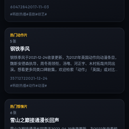
播榜单；免费在线观看最新日韩电视剧需求可通过日韩热播站内搜
6047
284
2017-11-03
索扩展到韩剧日剧片单、演员作品与高清连载信息，延伸检索日韩
#韩剧热播#喜剧#综艺#
电视剧、韩剧全集、日剧高清等长尾词。
热门动作片
5 张
钢铁季风
钢铁季风于2021-12-24收录更新，为2021年英国动作向动漫条目，
魏斯·安德森执导，周冬雨领衔，汤唯、河正宇、木村拓哉共同出
演。想看更多同类口碑剧集，欢迎检索「动作」「英国」或对比同
期热播榜单；免费在线观看最新日韩电视剧需求可通过日韩热播站
3571
272
2021-12-24
内搜索扩展到韩剧日剧片单、演员作品与高清连载信息，延伸检索
#韩剧热播#动作#动漫#
日韩电视剧、韩剧全集、日剧高清等长尾词。
热门惊悚片
6 张
雪山之巅接通漫长回声
雪山之巅接通漫长回声于2022-04-19收录更新，为2022年丹麦惊