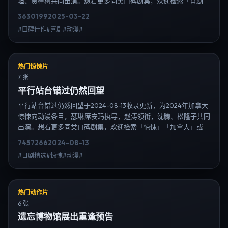
坦、贾樟柯共同出演。想看更多同类口碑剧集，欢迎检索「喜剧」
「德国」或对比同期热播榜单；免费在线观看最新日韩电视剧需求
3630
199
2025-03-22
可通过日韩热播站内搜索扩展到韩剧日剧片单、演员作品与高清连
#口碑佳作#喜剧#动漫#
载信息，延伸检索日韩电视剧、韩剧全集、日剧高清等长尾词。
热门惊悚片
7 张
平行站台错过仍然回望
平行站台错过仍然回望于2024-08-13收录更新，为2024年加拿大
惊悚向动漫条目，瑟琳·席安玛执导，赵涛领衔，沈腾、松隆子共同
出演。想看更多同类口碑剧集，欢迎检索「惊悚」「加拿大」或对
比同期热播榜单；免费在线观看最新日韩电视剧需求可通过日韩热
7457
266
2024-08-13
播站内搜索扩展到韩剧日剧片单、演员作品与高清连载信息，延伸
#日剧精选#惊悚#动漫#
检索日韩电视剧、韩剧全集、日剧高清等长尾词。
热门动作片
6 张
遗忘博物馆展出重逢预告